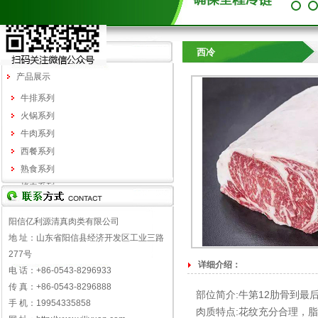
1
2
西冷
产品展示
牛排系列
火锅系列
牛肉系列
西餐系列
熟食系列
烤肉系列
阳信亿利源清真肉类有限公司
地 址：山东省阳信县经济开发区工业三路
277号
详细介绍：
电 话：+86-0543-8296933
传 真：+86-0543-8296888
部位简介:牛第12肋骨到最
手 机：19954335858
肉质特点:花纹充分合理，脂