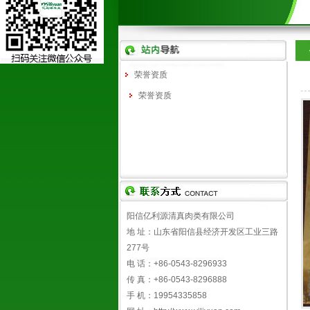
荣誉资质
荣誉资质
阳信亿利源清真肉类有限公司
地 址：山东省阳信县经济开发区工业三路
277号
电 话：+86-0543-8296933
传 真：+86-0543-8296888
手 机：19954335858